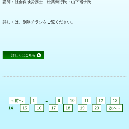
講師：社会保険労務士 松葉喬行氏・山下裕子氏
詳しくは、別添チラシをご覧ください。
詳しくはこちら
« 前へ
1
…
9
10
11
12
13
14
15
16
17
18
19
20
次へ »