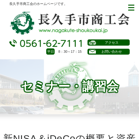
長久手市商工会のホームページです。
アクセス
平日
8：30～17：15
お問い合わせ
セミナー・講習会
新NISA＆iDeCoの概要と資産